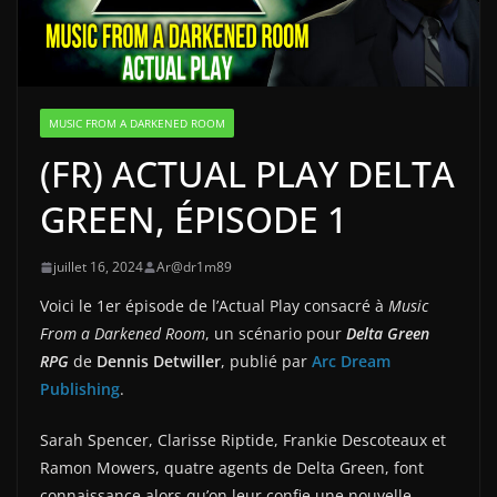
MUSIC FROM A DARKENED ROOM
(FR) ACTUAL PLAY DELTA
GREEN, ÉPISODE 1
juillet 16, 2024
Ar@dr1m89
Voici le 1er épisode de l’Actual Play consacré à
Music
From a Darkened Room
, un scénario pour
Delta Green
RPG
de
Dennis Detwiller
, publié par
Arc Dream
Publishing
.
Sarah Spencer, Clarisse Riptide, Frankie Descoteaux et
Ramon Mowers, quatre agents de Delta Green, font
connaissance alors qu’on leur confie une nouvelle